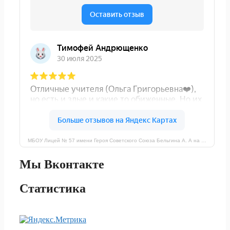
МБОУ Лицей № 57 имени Героя Советского Союза Бельгина А. А на карте Ростова‑на‑Дону — Яндекс Карты
Мы Вконтакте
Статистика