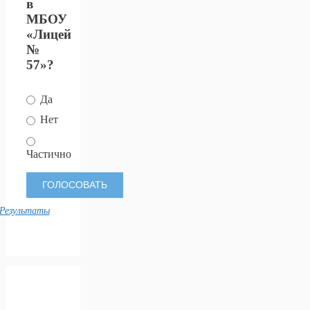
в
МБОУ
«Лицей
№
57»?
Да
Нет
Частично
Результаты