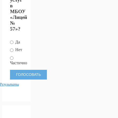
в
МБОУ
«Лицей
№
57»?
Да
Нет
Частично
Результаты