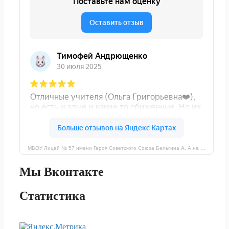
МБОУ Лицей № 57 имени Героя Советского Союза Бельгина А. А на карте Ростова‑на‑Дону — Яндекс Карты
Мы Вконтакте
Статистика