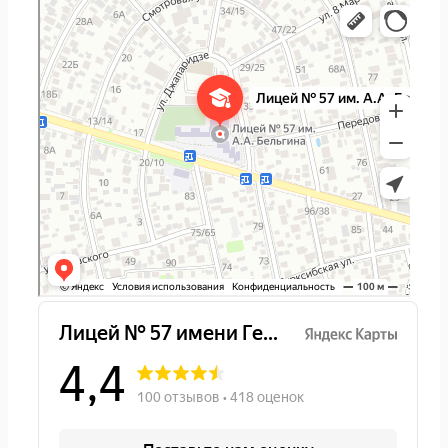
МБОУ Лицей № 57 имени Героя Советского Союза Бельгина А. А
Лицей в Ростове‑на‑Дону